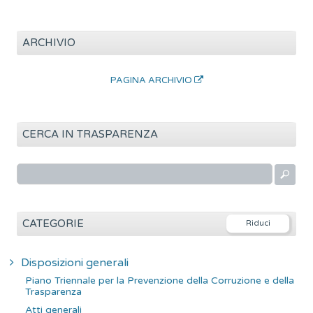
ARCHIVIO
PAGINA ARCHIVIO
CERCA IN TRASPARENZA
R
i
c
e
CATEGORIE
r
c
Disposizioni generali
a
Piano Triennale per la Prevenzione della Corruzione e della
p
Trasparenza
e
Atti generali