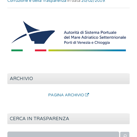
Corruzione e della Trasparenza
in data
20/02/2019
.
ARCHIVIO
PAGINA ARCHIVIO
CERCA IN TRASPARENZA
R