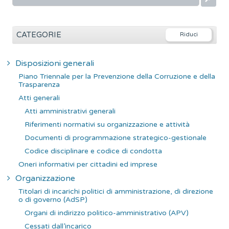
i
c
e
CATEGORIE
r
c
Disposizioni generali
a
Piano Triennale per la Prevenzione della Corruzione e della
p
Trasparenza
e
Atti generali
r
Atti amministrativi generali
:
Riferimenti normativi su organizzazione e attività
Documenti di programmazione strategico-gestionale
Codice disciplinare e codice di condotta
Oneri informativi per cittadini ed imprese
Organizzazione
Titolari di incarichi politici di amministrazione, di direzione
o di governo (AdSP)
Organi di indirizzo politico-amministrativo (APV)
Cessati dall’incarico