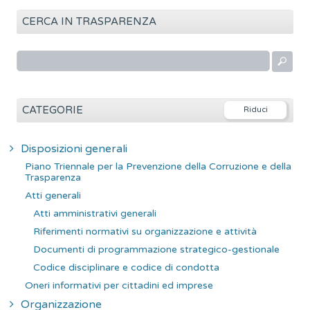
CERCA IN TRASPARENZA
R
i
c
e
CATEGORIE
r
c
Disposizioni generali
a
Piano Triennale per la Prevenzione della Corruzione e della
p
Trasparenza
e
Atti generali
r
Atti amministrativi generali
:
Riferimenti normativi su organizzazione e attività
Documenti di programmazione strategico-gestionale
Codice disciplinare e codice di condotta
Oneri informativi per cittadini ed imprese
Organizzazione