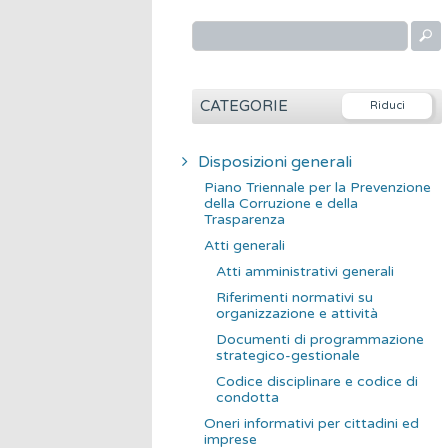
R
i
c
e
CATEGORIE
r
c
Disposizioni generali
a
Piano Triennale per la Prevenzione
p
della Corruzione e della
Trasparenza
e
Atti generali
r
Atti amministrativi generali
:
Riferimenti normativi su
organizzazione e attività
Documenti di programmazione
strategico-gestionale
Codice disciplinare e codice di
condotta
Oneri informativi per cittadini ed
imprese