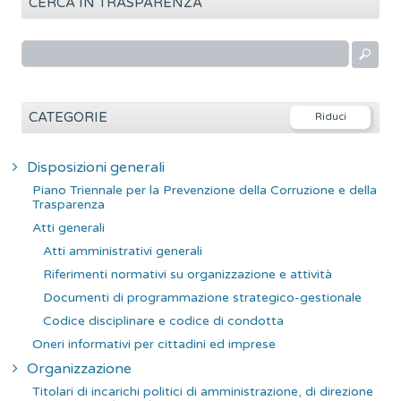
CERCA IN TRASPARENZA
R
i
c
e
CATEGORIE
r
c
Disposizioni generali
a
Piano Triennale per la Prevenzione della Corruzione e della
p
Trasparenza
e
Atti generali
r
Atti amministrativi generali
:
Riferimenti normativi su organizzazione e attività
Documenti di programmazione strategico-gestionale
Codice disciplinare e codice di condotta
Oneri informativi per cittadini ed imprese
Organizzazione
Titolari di incarichi politici di amministrazione, di direzione