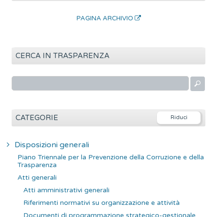
PAGINA ARCHIVIO
CERCA IN TRASPARENZA
R
i
c
e
CATEGORIE
r
c
Disposizioni generali
a
Piano Triennale per la Prevenzione della Corruzione e della
p
Trasparenza
e
Atti generali
r
Atti amministrativi generali
:
Riferimenti normativi su organizzazione e attività
Documenti di programmazione strategico-gestionale