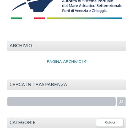
ARCHIVIO
PAGINA ARCHIVIO
CERCA IN TRASPARENZA
R
i
c
e
CATEGORIE
r