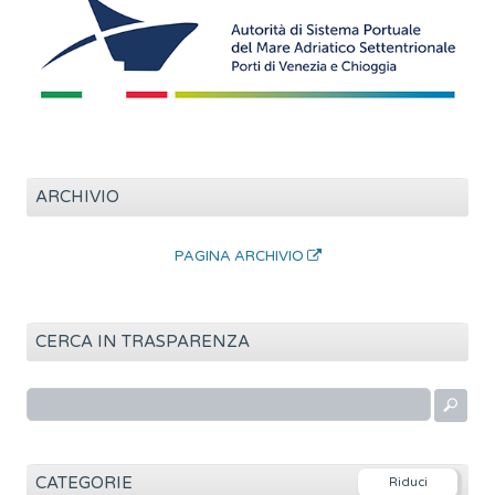
ARCHIVIO
PAGINA ARCHIVIO
CERCA IN TRASPARENZA
R
i
c
e
CATEGORIE