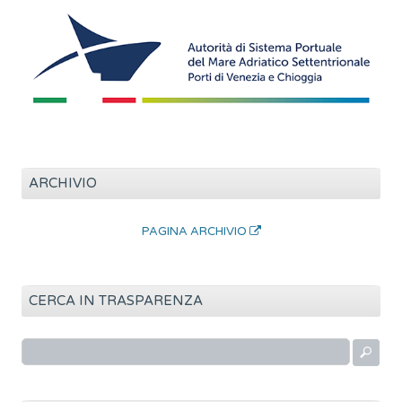
ARCHIVIO
PAGINA ARCHIVIO
CERCA IN TRASPARENZA
R
i
c