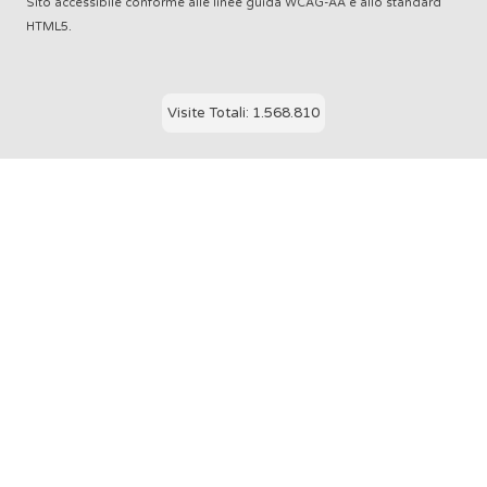
Sito accessibile conforme alle linee guida WCAG-AA e allo standard
HTML5.
Visite Totali: 1.568.810