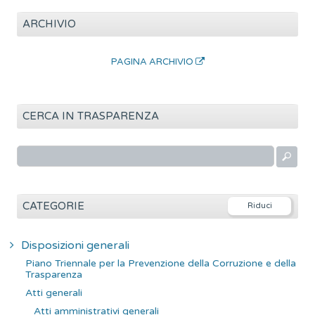
ARCHIVIO
PAGINA ARCHIVIO
CERCA IN TRASPARENZA
R
i
c
e
CATEGORIE
r
c
Disposizioni generali
a
Piano Triennale per la Prevenzione della Corruzione e della
p
Trasparenza
e
Atti generali
r
Atti amministrativi generali