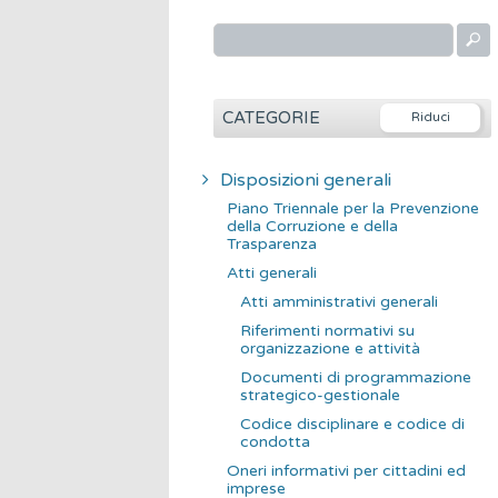
R
i
c
e
CATEGORIE
r
c
Disposizioni generali
a
Piano Triennale per la Prevenzione
p
della Corruzione e della
Trasparenza
e
Atti generali
r
Atti amministrativi generali
:
Riferimenti normativi su
organizzazione e attività
Documenti di programmazione
strategico-gestionale
Codice disciplinare e codice di
condotta
Oneri informativi per cittadini ed
imprese