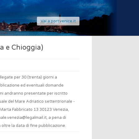
Vai a port.venice.it
a e Chioggia)
legate per 30 (trenta) giorni a
bblicazione ed eventuali domande
ni andranno presentate per iscritto
tuale del Mare Adriatico settentrionale -
Marta Fabbricato 13 30123 Venezia,
ale.venezia@legalmail.it
, a pena di
 oltre la data di fine pubblicazione.