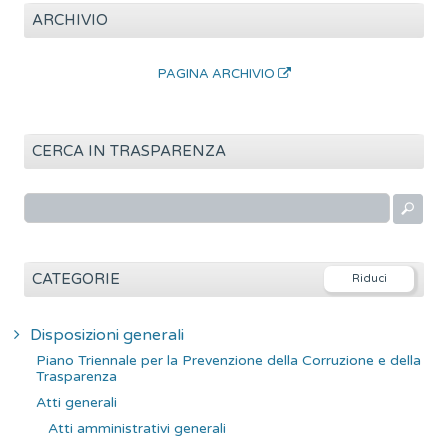
ARCHIVIO
PAGINA ARCHIVIO
CERCA IN TRASPARENZA
R
i
c
e
CATEGORIE
r
c
Disposizioni generali
a
Piano Triennale per la Prevenzione della Corruzione e della
p
Trasparenza
e
Atti generali
r
Atti amministrativi generali
: