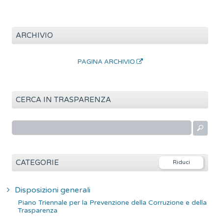
ARCHIVIO
PAGINA ARCHIVIO
CERCA IN TRASPARENZA
R
i
c
e
CATEGORIE
r
c
Disposizioni generali
a
Piano Triennale per la Prevenzione della Corruzione e della
p
Trasparenza