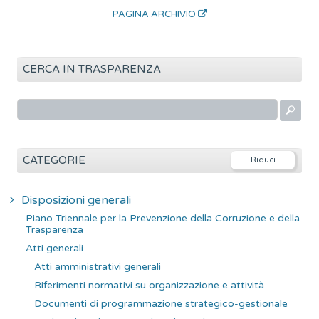
PAGINA ARCHIVIO
CERCA IN TRASPARENZA
R
i
c
e
CATEGORIE
r
c
Disposizioni generali
a
Piano Triennale per la Prevenzione della Corruzione e della
p
Trasparenza
e
Atti generali
r
Atti amministrativi generali
:
Riferimenti normativi su organizzazione e attività
Documenti di programmazione strategico-gestionale