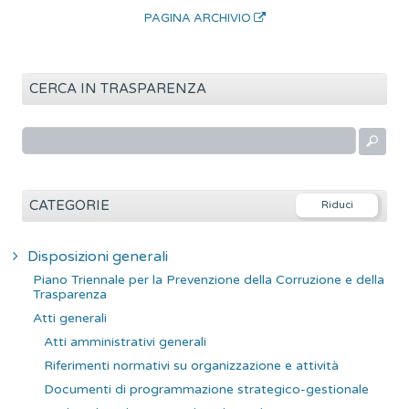
PAGINA ARCHIVIO
CERCA IN TRASPARENZA
R
i
c
e
CATEGORIE
r
c
Disposizioni generali
a
Piano Triennale per la Prevenzione della Corruzione e della
p
Trasparenza
e
Atti generali
r
Atti amministrativi generali
:
Riferimenti normativi su organizzazione e attività
Documenti di programmazione strategico-gestionale