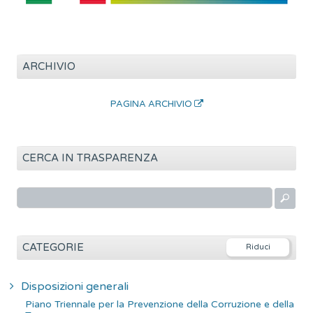
ARCHIVIO
PAGINA ARCHIVIO
CERCA IN TRASPARENZA
R
i
c
e
CATEGORIE
r
c
Disposizioni generali
a
Piano Triennale per la Prevenzione della Corruzione e della
p