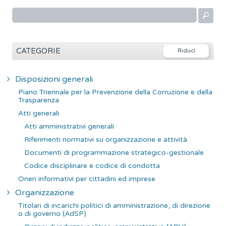
R
i
c
e
CATEGORIE
r
c
Disposizioni generali
a
Piano Triennale per la Prevenzione della Corruzione e della
p
Trasparenza
e
Atti generali
r
Atti amministrativi generali
:
Riferimenti normativi su organizzazione e attività
Documenti di programmazione strategico-gestionale
Codice disciplinare e codice di condotta
Oneri informativi per cittadini ed imprese
Organizzazione
Titolari di incarichi politici di amministrazione, di direzione
o di governo (AdSP)