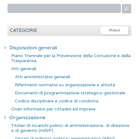
R
i
c
e
CATEGORIE
r
c
Disposizioni generali
a
Piano Triennale per la Prevenzione della Corruzione e della
p
Trasparenza
e
Atti generali
r
Atti amministrativi generali
:
Riferimenti normativi su organizzazione e attività
Documenti di programmazione strategico-gestionale
Codice disciplinare e codice di condotta
Oneri informativi per cittadini ed imprese
Organizzazione
Titolari di incarichi politici di amministrazione, di direzione
o di governo (AdSP)
Organi di indirizzo politico-amministrativo (APV)