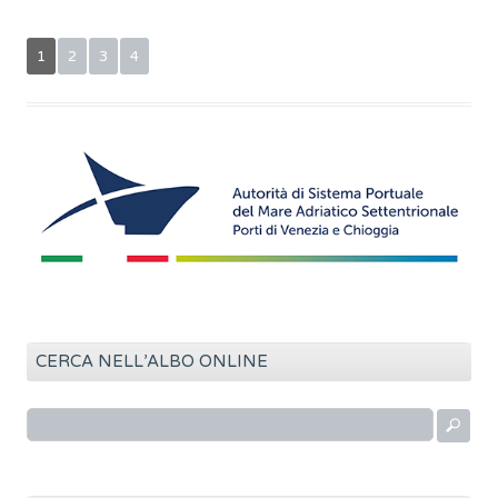
1
2
3
4
CERCA NELL’ALBO ONLINE
R
i
c