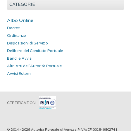
e
CATEGORIE
r
c
Albo Online
a
Decreti
p
Ordinanze
e
r
Disposizioni di Servizio
:
Delibere del Comitato Portuale
Bandi e Avvisi
Altri Atti dell’Autorità Portuale
Avvisi Esterni
CERTIFICAZIONI
© 2014 - 2026 Autorità Portuale di Venezia P.IVA/CF 00184980274 |