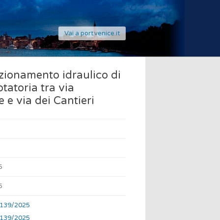
Vai a port.venice.it
ionamento idraulico di
tatoria tra via
 e via dei Cantieri
5
5
-139/2025
-139/2025