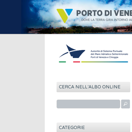
CERCA NELL’ALBO ONLINE
R
i
c
e
CATEGORIE
r