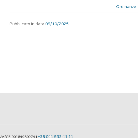
Ordinanze
Pubblicato in data
09/10/2025
.
+39 041 533 41 11
P.IVA/CF 00184980274 |