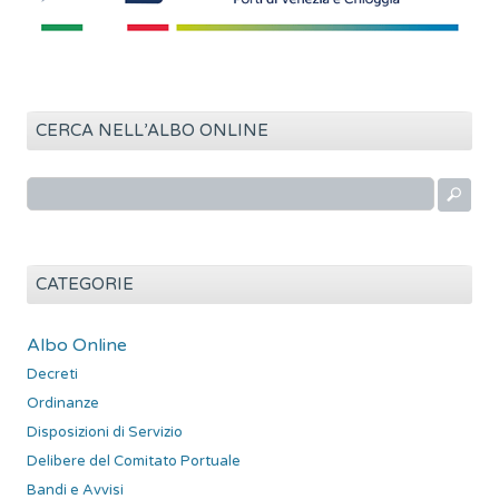
CERCA NELL’ALBO ONLINE
R
i
c
e
CATEGORIE
r
c
Albo Online
a
Decreti
p
Ordinanze
e
r
Disposizioni di Servizio
:
Delibere del Comitato Portuale
Bandi e Avvisi